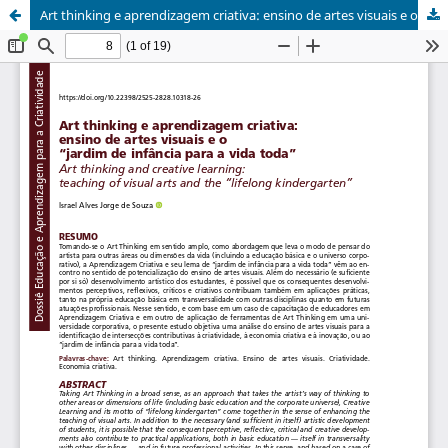
Art thinking e aprendizagem criativa: ensino de artes visuais e o “jardim de infância para a vida toda”